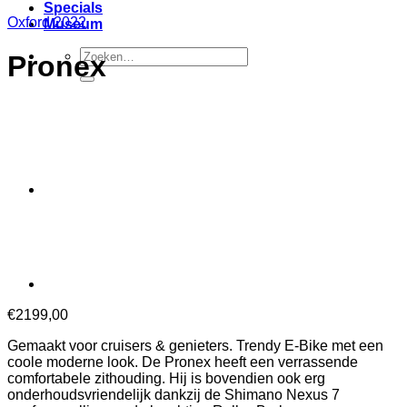
Specials
Oxford 2022
Museum
Zoeken
Pronex
naar:
€
2199,00
Gemaakt voor cruisers & genieters. Trendy E-Bike met een
coole moderne look. De Pronex heeft een verrassende
comfortabele zithouding. Hij is bovendien ook erg
onderhoudsvriendelijk dankzij de Shimano Nexus 7