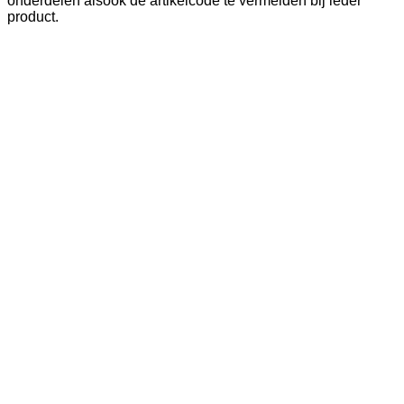
onderdelen alsook de artikelcode te vermelden bij ieder
product.