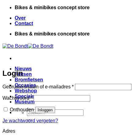
Ga
Bikes & minibikes concept store
naar
Over
inhoud
Contact
Bikes & minibikes concept store
Nieuws
Login
Fietsen
Bromfietsen
Occasies
Vereist
Gebruikersnaam of e-mailadres
*
Webshop
Specials
Vereist
Wachtwoord
*
Museum
Onthouden
Inloggen
Zoeken
naar:
Je wachtwoord vergeten?
Adres