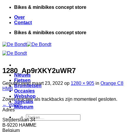
Ga
Bikes & minibikes concept store
naar
Over
inhoud
Contact
Bikes & minibikes concept store
1280_Ap9rXKY2uWR7
Nieuws
Fietsen
Gepubliceerd
maart 23, 2022
op
1280 × 905
in
Orange C8
Bromfietsen
HMB
Occasies
Webshop
Zowel reacties als trackbacks zijn momenteel gesloten.
Specials
←
Vorige
Museum
Adres
Zoeken
Strijderslaan 34
naar:
B-9220 HAMME
Belgium