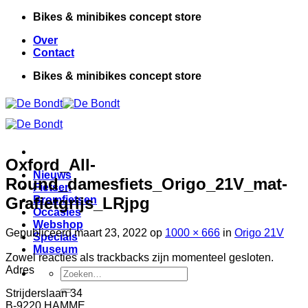
Ga
Bikes & minibikes concept store
naar
Over
inhoud
Contact
Bikes & minibikes concept store
Oxford_All-
Nieuws
Round_damesfiets_Origo_21V_mat-
Fietsen
Grafietgrijs_LRjpg
Bromfietsen
Occasies
Webshop
Gepubliceerd
maart 23, 2022
op
1000 × 666
in
Origo 21V
Specials
Museum
Zowel reacties als trackbacks zijn momenteel gesloten.
Adres
Zoeken
naar:
Strijderslaan 34
B-9220 HAMME